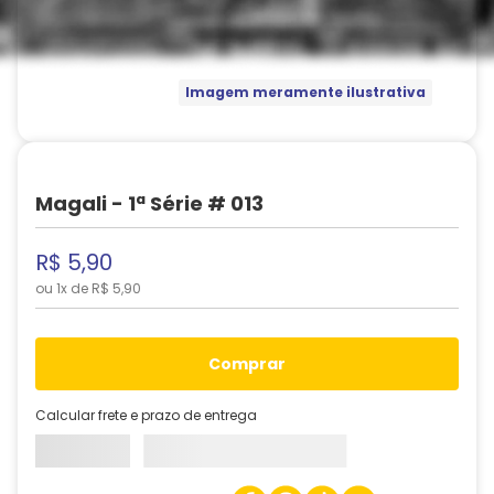
Imagem meramente ilustrativa
Magali - 1ª Série # 013
R$
5
,
90
ou
1
x de
R$
5
,
90
comprar
Calcular frete e prazo de entrega