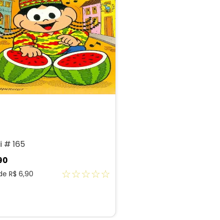
i # 165
90
☆
☆
☆
☆
☆
 de
R$
6
,
90