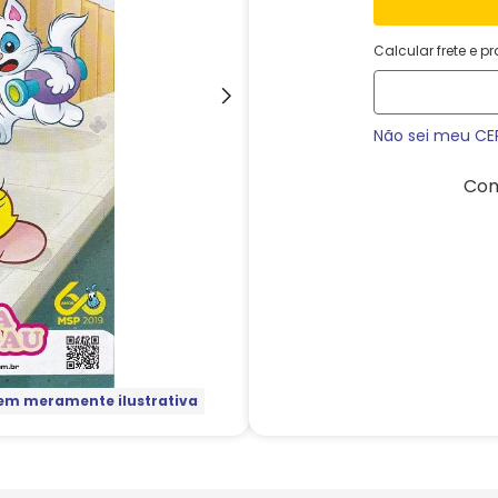
Calcular frete e p
Não sei meu CE
Com
m meramente ilustrativa