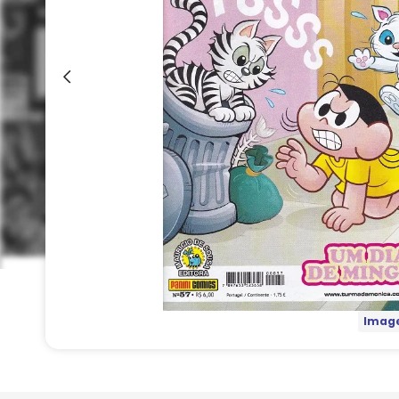
Image