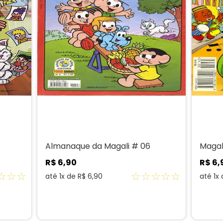
Almanaque da Magali # 06
Magal
R$
6
,
90
R$
6
,
☆
☆
☆
☆
☆
☆
☆
☆
até
1
x de
R$
6
,
90
até
1
x