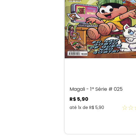
Magali - 1ª Série # 025
R$
5
,
90
☆
☆
até
1
x de
R$
5
,
90