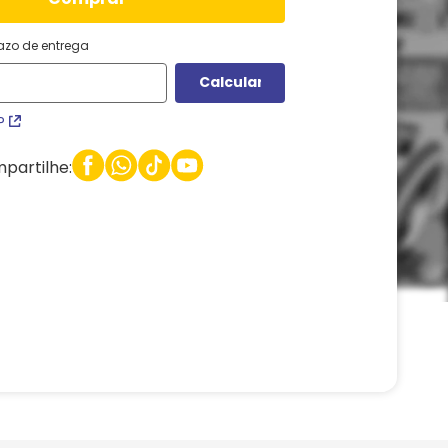
razo de entrega
P
partilhe: