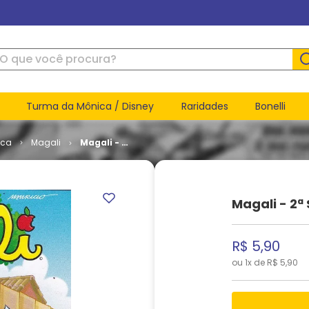
ue você procura?
Turma da Mônica / Disney
Raridades
Bonelli
ica
Magali
Magali - 2ª
Série #
057
Magali - 2ª
R$
5
,
90
ou
1
x de
R$
5
,
90