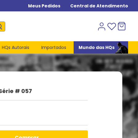
Meus Pedidos
Central de Atendimento
HQs Autorais
Importados
Mundo das HQs
 Série # 057
comprar