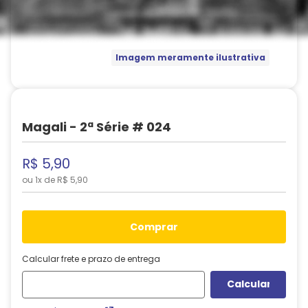
Imagem meramente ilustrativa
Magali - 2ª Série # 024
R$
5
,
90
ou
1
x de
R$
5
,
90
comprar
Calcular frete e prazo de entrega