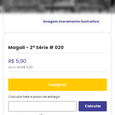
Imagem meramente ilustrativa
Magali - 2ª Série # 020
R$
5
,
90
ou
1
x de
R$
5
,
90
comprar
Calcular frete e prazo de entrega