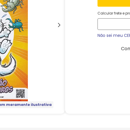
Calcular frete e p
Não sei meu CE
Com
m meramente ilustrativa