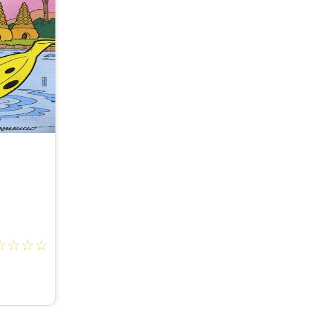
☆
☆
☆
☆