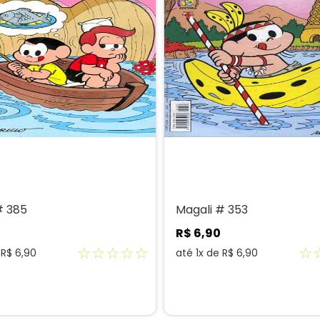
# 385
Magali # 353
R$
6
,
90
☆
☆
☆
☆
☆
☆
e
R$
6
,
90
até
1
x de
R$
6
,
90