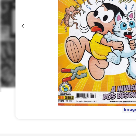
Image