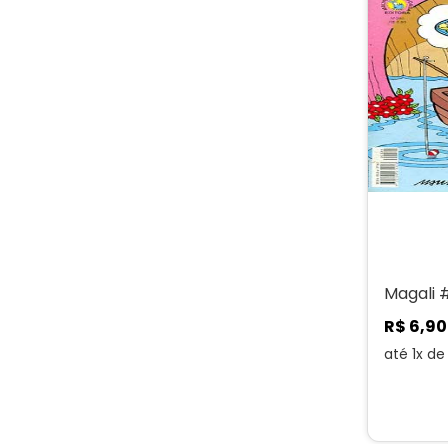
Magali 
R$
6
,
90
até
1
x d