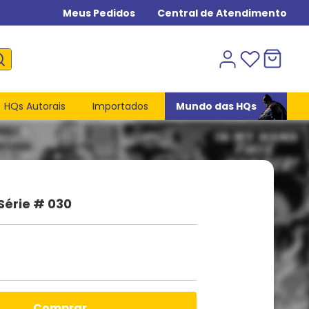
Meus Pedidos
Central de Atendimento
HQs Autorais
Importados
Mundo das HQs
 Série # 030
comprar