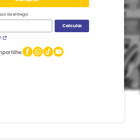
razo de entrega
P
partilhe: