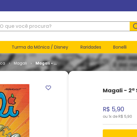
ue você procura?
Turma da Mônica / Disney
Raridades
Bonelli
ica
Magali
Magali - 2ª
Série #
030
Magali - 2ª
R$
5
,
90
ou
1
x de
R$
5
,
90