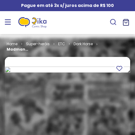
Pague em até 3x s/ juros acima de R$ 100
Super-heróis
ETC
Dark Horse
Madman
Comics -
Volume 1