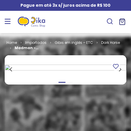
Pague em até 3x s/ juros acima de R$ 100
Importados
Gibis em inglês – ETC
Dark Horse
Madman -
Volume 1
(TPB)