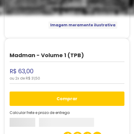
Imagem meramente ilustrativa
Madman - Volume 1 (TPB)
R$
63
,
00
ou
2
x de
R$
31
,
50
comprar
Calcular frete e prazo de entrega