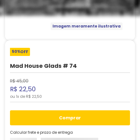
Imagem meramente ilustrativa
50%
OFF
Mad House Glads # 74
R$
45
,
00
R$
22
,
50
ou
1
x de
R$
22
,
50
comprar
Calcular frete e prazo de entrega