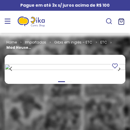
Pague em até 3x s/ juros acima de R$ 100
Importados
Gibis em inglês – ETC
ETC
Mad House
Glads # 74