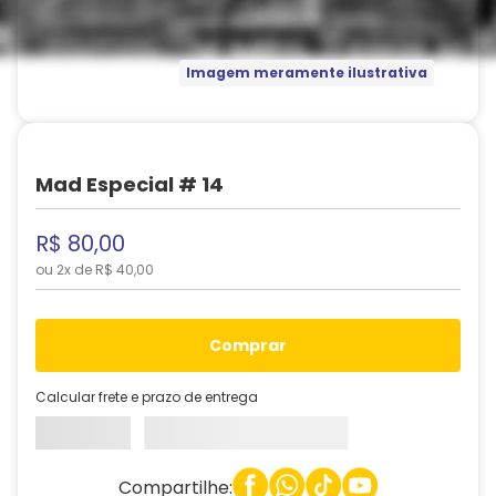
Imagem meramente ilustrativa
Mad Especial # 14
R$
80
,
00
ou
2
x de
R$
40
,
00
comprar
Calcular frete e prazo de entrega
Compartilhe: