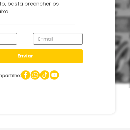
to, basta preencher os
ixo:
Enviar
partilhe: