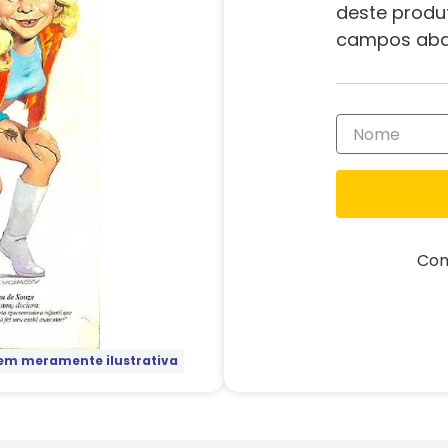
deste produ
campos aba
Com
m meramente ilustrativa