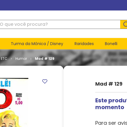
ue você procura?
Turma da Mônica / Disney
Raridades
Bonelli
ETC
Humor
Mad # 129
Mad # 129
Este produ
momento
Para ser avi