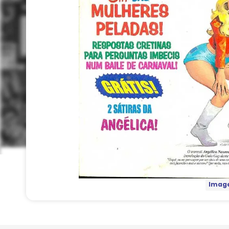
Image