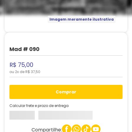
Imagem meramente ilustrativa
Mad # 090
R$
75
,
00
ou
2
x de
R$
37
,
50
comprar
Calcular frete e prazo de entrega
Compartilhe: