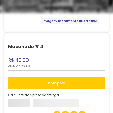
Imagem meramente ilustrativa
Macanudo # 4
R$
40
,
00
ou
1
x de
R$
40
,
00
comprar
Calcular frete e prazo de entrega