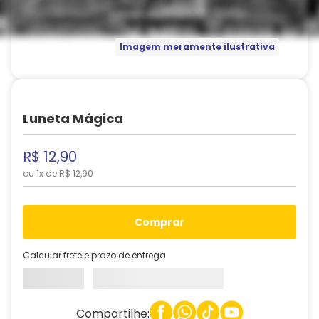
Imagem meramente ilustrativa
Luneta Mágica
R$
12
,
90
ou
1
x de
R$
12
,
90
comprar
Calcular frete e prazo de entrega
Compartilhe: