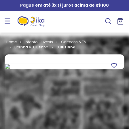
Pague em até 3x s/ juros acima de R$ 100
Infanto-Juvenis
Cartoons & TV
Bolinha e Luluzinha
Luluzinha
Teen e Sua
Turma -
Edição Extra -
Amigos.Com.Você