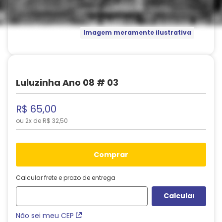
Imagem meramente ilustrativa
Luluzinha Ano 08 # 03
R$
65
,
00
ou
2
x de
R$
32
,
50
comprar
Calcular frete e prazo de entrega
Não sei meu CEP