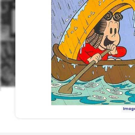
Image