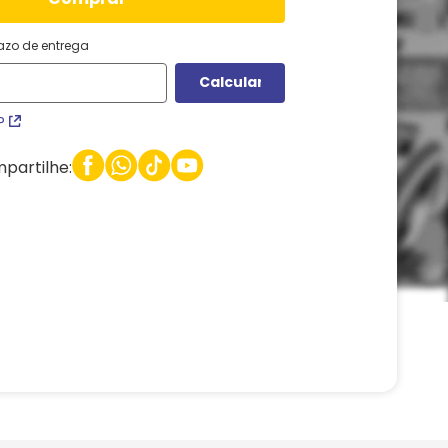
razo de entrega
P
partilhe: