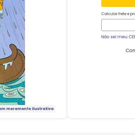
Calcular frete e p
Não sei meu CE
Com
m meramente ilustrativa