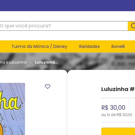
ue você procura?
Turma da Mônica / Disney
Raridades
Bonelli
nha e Luluzinha
Luluzinha
# 150
Luluzinha #
R$
30
,
00
ou
1
x de
R$
30
,
00