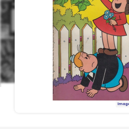
Image