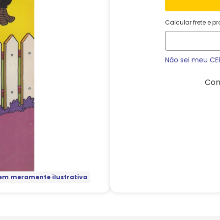
Calcular frete e p
Não sei meu CE
Com
m meramente ilustrativa