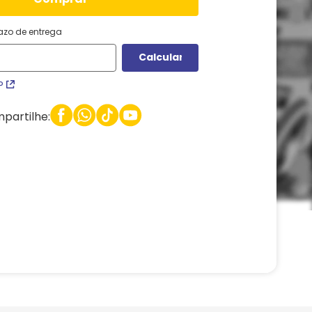
razo de entrega
P
partilhe: