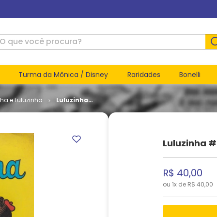
ue você procura?
Turma da Mônica / Disney
Raridades
Bonelli
nha e Luluzinha
Luluzinha
# 051
Luluzinha #
R$
40
,
00
ou
1
x de
R$
40
,
00