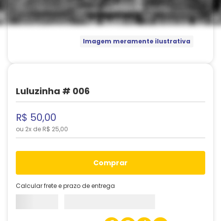
Imagem meramente ilustrativa
Luluzinha # 006
R$
50
,
00
ou
2
x de
R$
25
,
00
comprar
Calcular frete e prazo de entrega