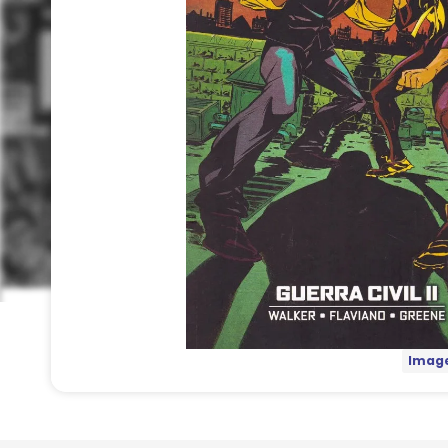
Image