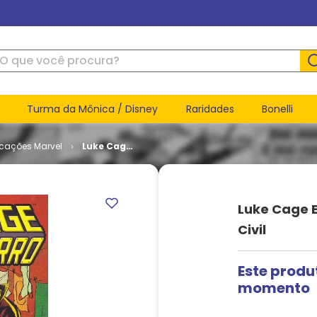
ue você procura?
Turma da Mônica / Disney
Raridades
Bonelli
icações Marvel
Luke Cage
e Punho de
Ferro # 2 -
Guerra
Civil
Luke Cage E
Civil
Este produ
momento