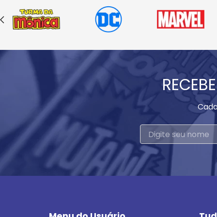
RECEBE
Cada
Menu do Usuário
Tud