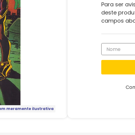
Para ser avi
deste produ
campos aba
Com
m meramente ilustrativa