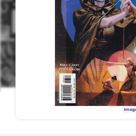
Image