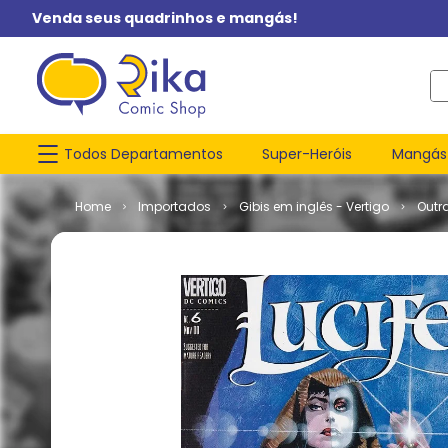
Venda seus quadrinhos e mangás!
O q
Todos Departamentos
Super-Heróis
Mangás
Importados
Gibis em inglês - Vertigo
Outr