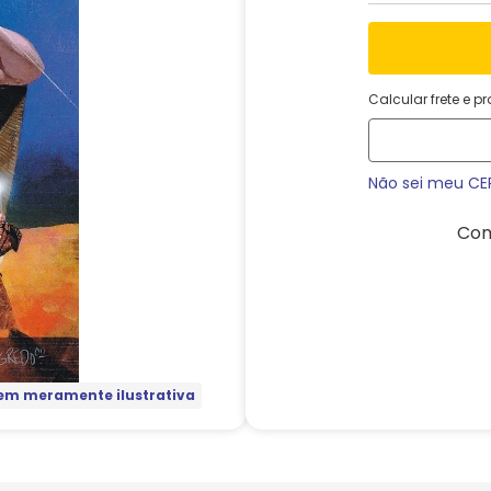
Calcular frete e p
Não sei meu CE
Com
m meramente ilustrativa