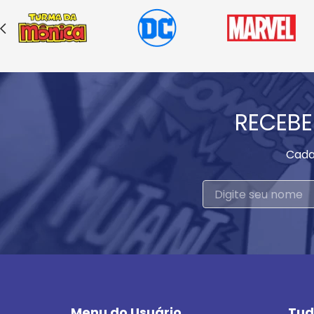
RECEBE
Cada
Menu do Usuário
Tud