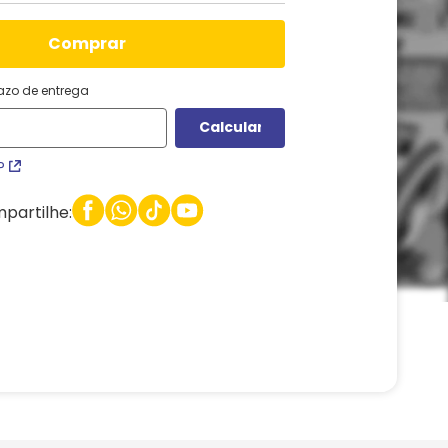
comprar
razo de entrega
P
partilhe: