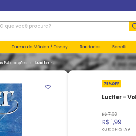
ue você procura?
Turma da Mônica / Disney
Raridades
Bonelli
as Publicações
Lucifer -
Volume 1 #
06
75%
OFF
Lucifer - V
R$
7
,
90
R$
1
,
99
ou
1
x de
R$
1
,
99