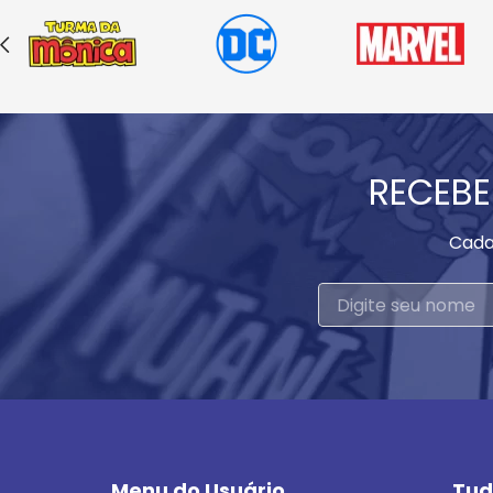
RECEBE
Cada
Menu do Usuário
Tud