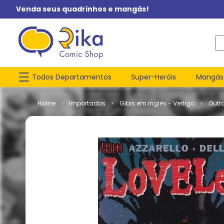
Venda seus quadrinhos e mangás!
O q
Todos Departamentos
Super-Heróis
Mangás
Importados
Gibis em inglês - Vertigo
Outr