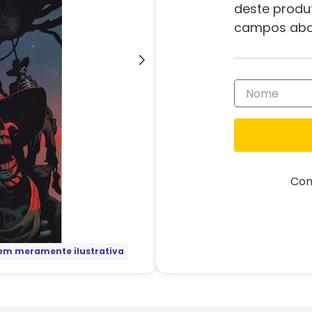
deste produ
campos aba
Com
m meramente ilustrativa