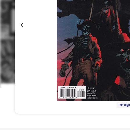
Image