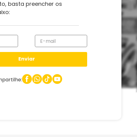
to, basta preencher os
ixo:
Enviar
partilhe: