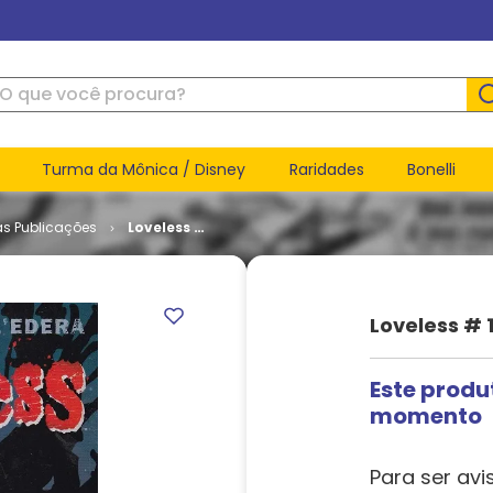
ue você procura?
Turma da Mônica / Disney
Raridades
Bonelli
as Publicações
Loveless #
18
Loveless # 
Este produ
momento
Para ser avi