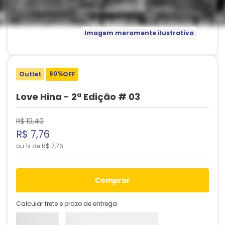
Imagem meramente ilustrativa
60%
Outlet
OFF
Love Hina - 2ª Edição # 03
R$
19
,
40
R$
7
,
76
ou
1
x de
R$
7
,
76
comprar
Calcular frete e prazo de entrega