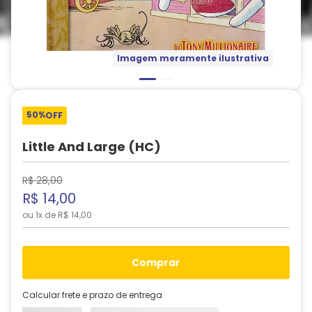
Imagem meramente ilustrativa
50%
OFF
Little And Large (HC)
R$
28
,
00
R$
14
,
00
ou
1
x de
R$
14
,
00
comprar
Calcular frete e prazo de entrega