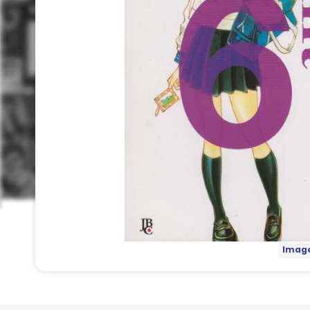
Image