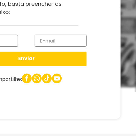
to, basta preencher os
ixo:
Enviar
partilhe: