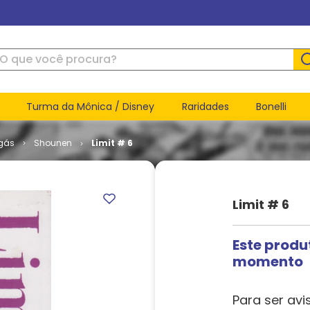
ue você procura?
Turma da Mônica / Disney
Raridades
Bonelli
gás
Shounen
Limit # 6
Limit # 6
Este produ
momento
Para ser avi