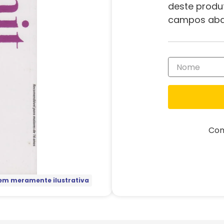
deste produ
campos aba
Com
m meramente ilustrativa