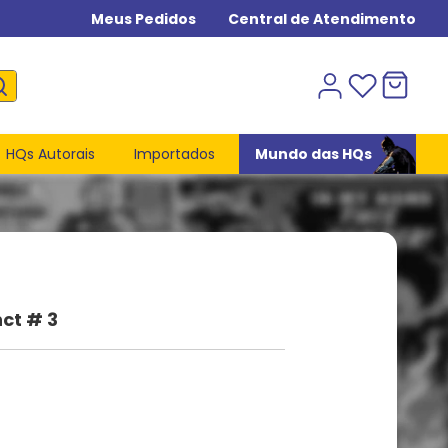
Meus Pedidos
Central de Atendimento
HQs Autorais
Importados
Mundo das HQs
nct # 3