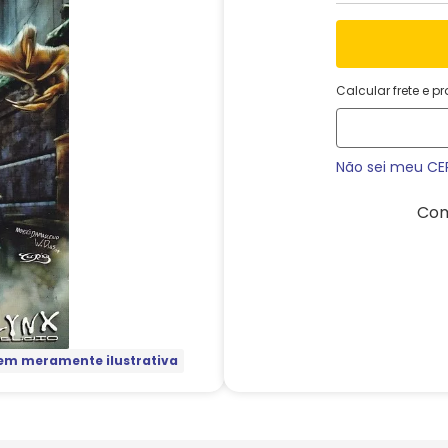
Calcular frete e p
Não sei meu CE
Com
m meramente ilustrativa