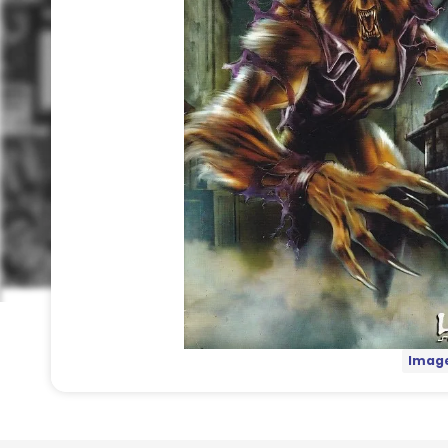
Image