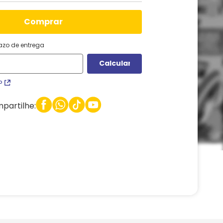
comprar
razo de entrega
P
partilhe: