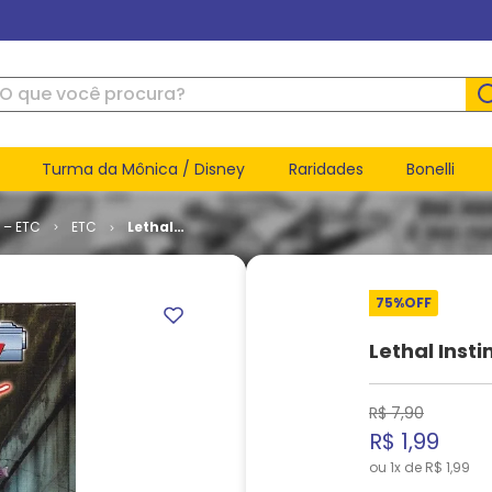
ue você procura?
Turma da Mônica / Disney
Raridades
Bonelli
 – ETC
ETC
Lethal
Instinct #
3
75%
OFF
Lethal Insti
R$
7
,
90
R$
1
,
99
ou
1
x de
R$
1
,
99