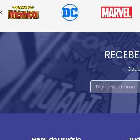
RECEBE
Cada
Menu do Usuário
Tud