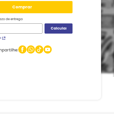
comprar
razo de entrega
P
partilhe: