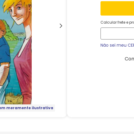
Calcular frete e p
Não sei meu CE
Com
m meramente ilustrativa