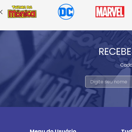
RECEBE
Cada
Menu do Usuário
Tud