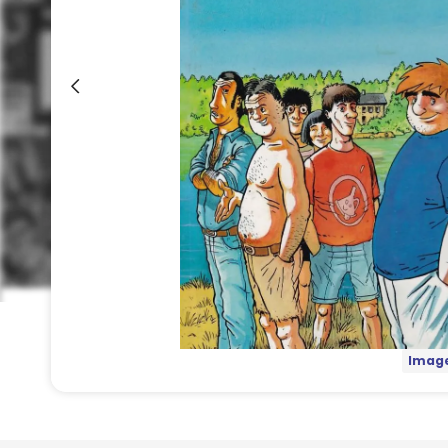
Image