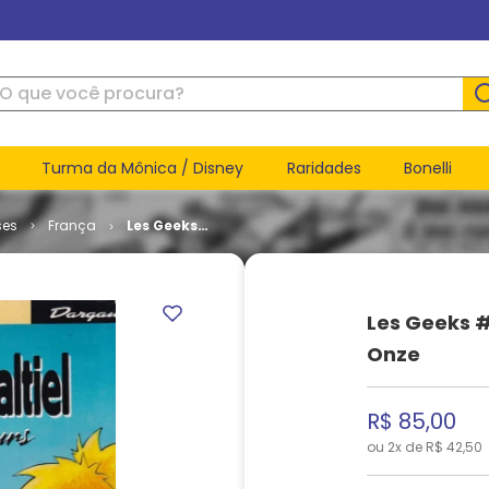
ue você procura?
Turma da Mônica / Disney
Raridades
Bonelli
ses
França
Les Geeks
# 11 - Keep
Calm and
Carry
Onze
Les Geeks #
Onze
R$
85
,
00
ou
2
x de
R$
42
,
50