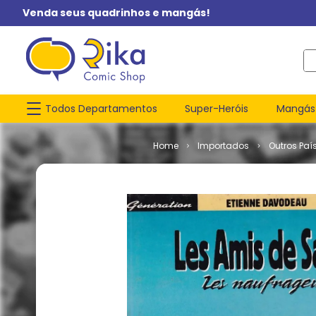
Venda seus quadrinhos e mangás!
O q
Todos Departamentos
Super-Heróis
Mangás
Importados
Outros Paí