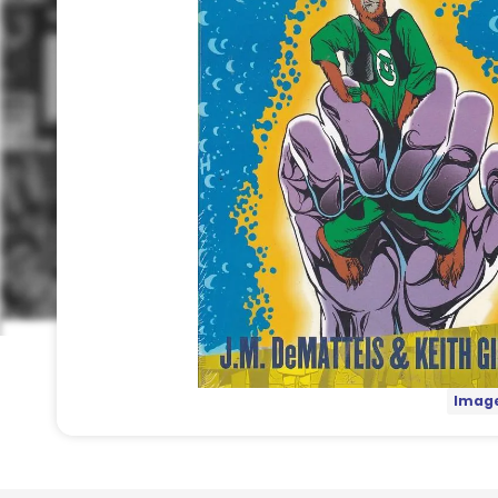
Image