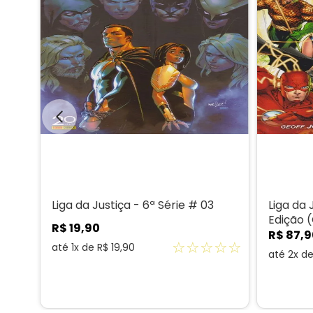
Liga da Justiça - 6ª Série # 03
Liga da 
Edição 
R$
19
,
90
R$
87
,
9
☆
☆
☆
☆
☆
☆
☆
até
1
x de
R$
19
,
90
até
2
x d