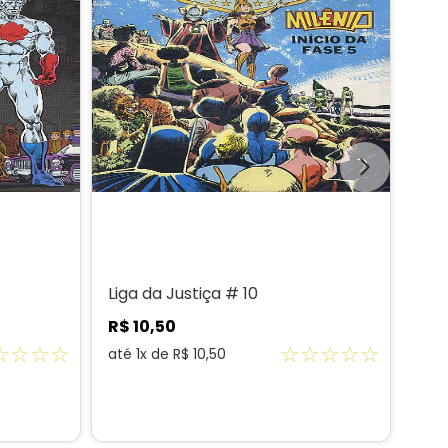
Liga da Justiça # 10
Liga
R$
10
,
50
R$
☆
☆
☆
☆
☆
☆
☆
☆
☆
até
1
x de
R$
10
,
50
até