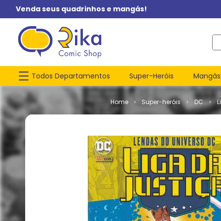
Venda seus quadrinhos e mangás!
O q
Todos Departamentos
Super-Heróis
Mangás
Super-heróis
DC
L