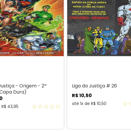
Justiça - Origem - 2ª
Liga da Justiça # 26
(Capa Dura)
R$
10
,
50
0
☆
até
1
x de
R$
10
,
50
☆
☆
☆
☆
☆
e
R$
43
,
95