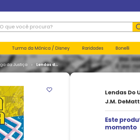
ue você procura?
Turma da Mônica / Disney
Raridades
Bonelli
iga da Justiça
Lendas do
Universo
DC - Liga
da Justiça
- J.M.
Lendas Do U
DeMatteis
e Keith
J.M. DeMatte
Giffen #
09
Este produ
momento