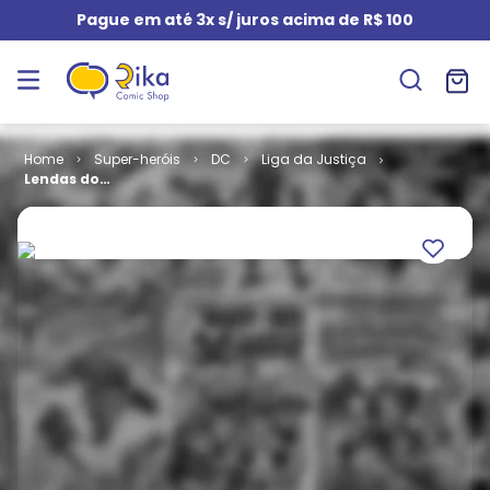
Pague em até 3x s/ juros acima de R$ 100
Super-heróis
DC
Liga da Justiça
Lendas do
Universo DC -
Liga da
Justiça - J.M.
DeMatteis e
Keith Giffen #
05