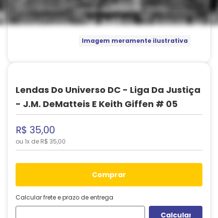
Imagem meramente ilustrativa
Lendas Do Universo DC - Liga Da Justiça
- J.M. DeMatteis E Keith Giffen # 05
R$
35
,
00
ou
1
x de
R$
35
,
00
comprar
Calcular frete e prazo de entrega