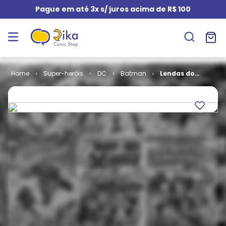
Pague em até 3x s/ juros acima de R$ 100
Super-heróis
DC
Batman
Lendas do
Cavaleiro das
Trevas -
Arquivos da
Batcaverna