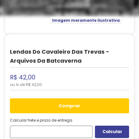
Imagem meramente ilustrativa
Lendas Do Cavaleiro Das Trevas -
Arquivos Da Batcaverna
R$
42
,
00
ou
1
x de
R$
42
,
00
comprar
Calcular frete e prazo de entrega