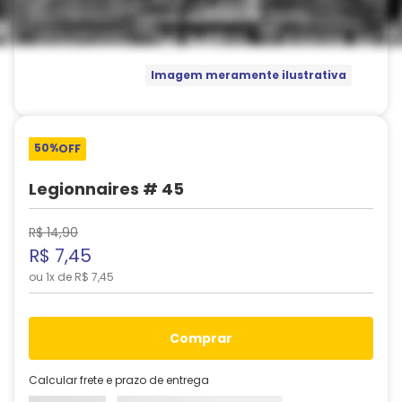
Imagem meramente ilustrativa
50%
OFF
Legionnaires # 45
R$
14
,
90
R$
7
,
45
ou
1
x de
R$
7
,
45
comprar
Calcular frete e prazo de entrega