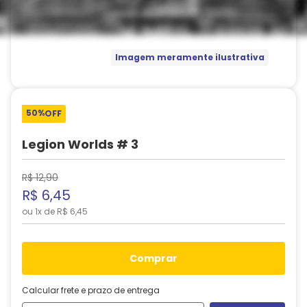
Imagem meramente ilustrativa
50%
OFF
Legion Worlds # 3
R$
12
,
90
R$
6
,
45
ou
1
x de
R$
6
,
45
comprar
Calcular frete e prazo de entrega