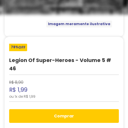
Imagem meramente ilustrativa
78%
OFF
Legion Of Super-Heroes - Volume 5 #
46
R$
8
,
90
R$
1
,
99
ou
1
x de
R$
1
,
99
comprar