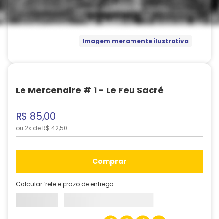
Imagem meramente ilustrativa
Le Mercenaire # 1 - Le Feu Sacré
R$
85
,
00
ou
2
x de
R$
42
,
50
comprar
Calcular frete e prazo de entrega