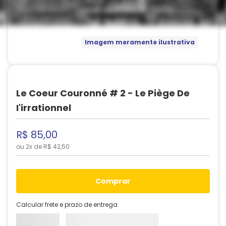
Imagem meramente ilustrativa
Le Coeur Couronné # 2 - Le Piège De
I'irrationnel
R$
85
,
00
ou
2
x de
R$
42
,
50
comprar
Calcular frete e prazo de entrega