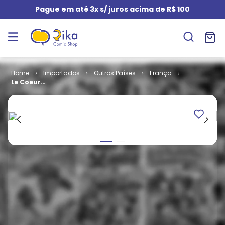
Pague em até 3x s/ juros acima de R$ 100
Importados
Outros Países
França
Le Coeur
Couronné # 2
- Le Piège de
I'irrationnel