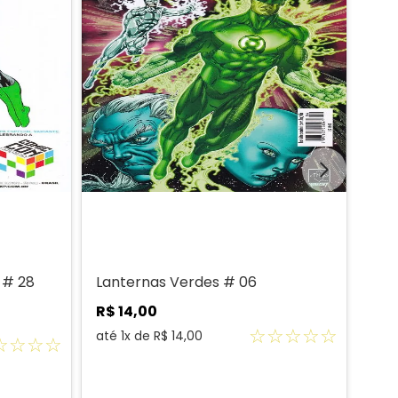
 # 28
Lanternas Verdes # 06
Lan
R$
14
,
00
R$
☆
☆
☆
☆
☆
até
1
x de
R$
14
,
00
até
☆
☆
☆
☆