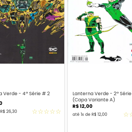
a Verde - 4ª Série # 2
Lanterna Verde - 2ª Série
(Capa Variante A)
0
R$
12
,
00
☆
☆
☆
☆
☆
e
R$
26
,
30
☆
até
1
x de
R$
12
,
00