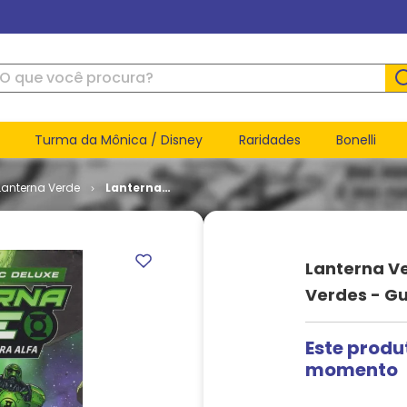
ue você procura?
Turma da Mônica / Disney
Raridades
Bonelli
Lanterna Verde
Lanterna
Verde -
Tropa dos
Lanternas
Verdes -
Lanterna Ve
Guerra
Alfa (Capa
Verdes - Gu
Dura)
Este produ
momento