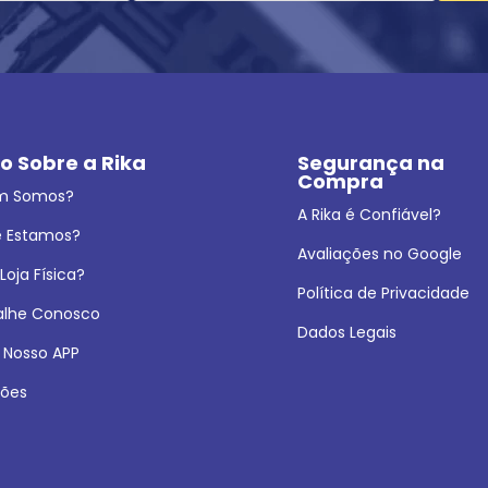
o Sobre a Rika
Segurança na 
Compra
m Somos?
A Rika é Confiável?
 Estamos?
Avaliações no Google
oja Física?
Política de Privacidade
alhe Conosco
Dados Legais
 Nosso APP
ões