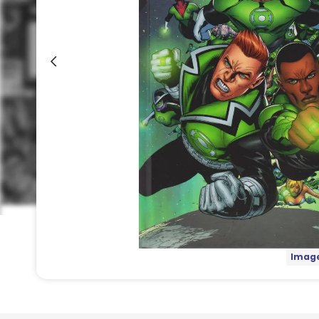
Image