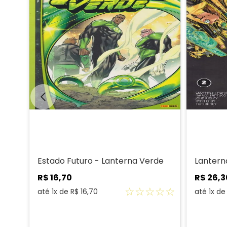
8
Estado Futuro - Lanterna Verde
Lantern
R$
16
,
70
R$
26
,
3
☆
☆
☆
☆
☆
☆
☆
até
1
x de
R$
16
,
70
até
1
x d