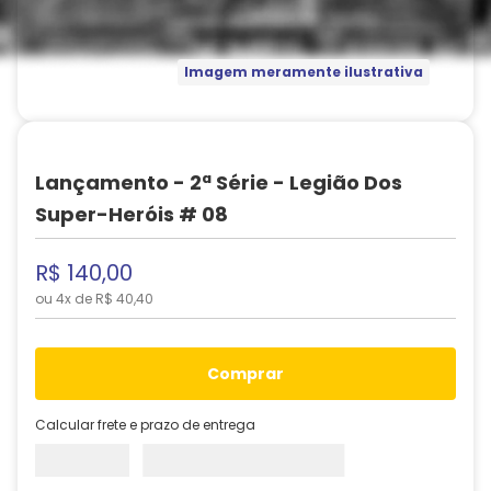
Imagem meramente ilustrativa
Lançamento - 2ª Série - Legião Dos
Super-Heróis # 08
R$
140
,
00
ou
4
x de
R$
40
,
40
comprar
Calcular frete e prazo de entrega