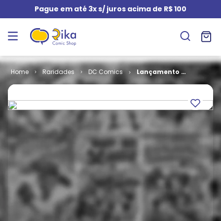
Pague em até 3x s/ juros acima de R$ 100
Raridades
DC Comics
Lançamento -
2ª Série -
Legião dos
Super-Heróis
# 08