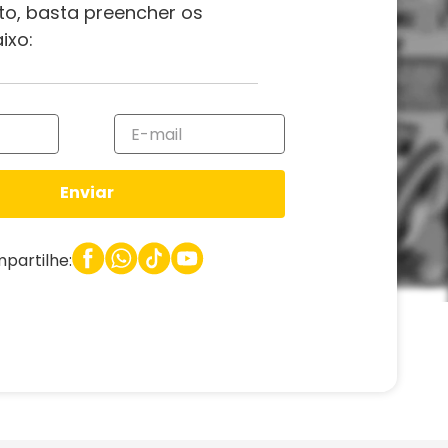
to, basta preencher os
ixo:
Enviar
partilhe: