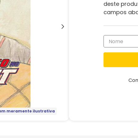
deste produ
campos aba
Com
m meramente ilustrativa