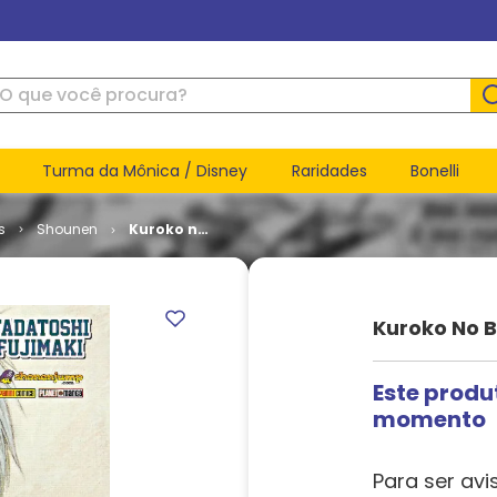
ue você procura?
Turma da Mônica / Disney
Raridades
Bonelli
s
Shounen
Kuroko no
Basket #
30
Kuroko No 
Este produ
momento
Para ser avi