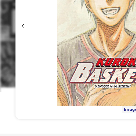
Image