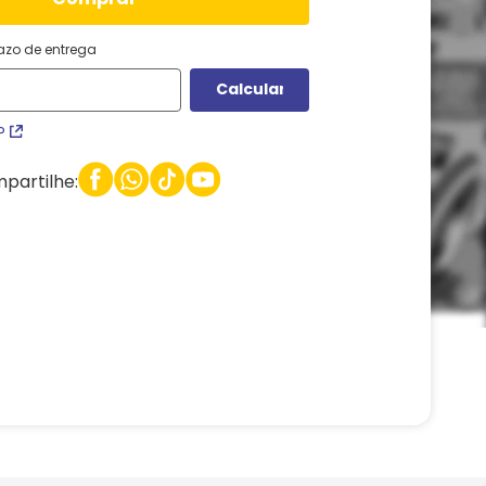
razo de entrega
P
partilhe: