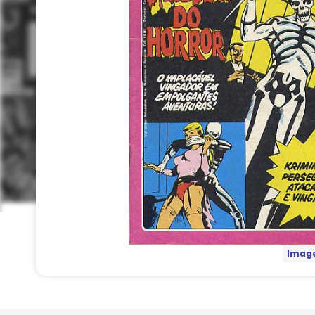
Image