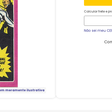
Calcular frete e p
Não sei meu CE
Com
m meramente ilustrativa