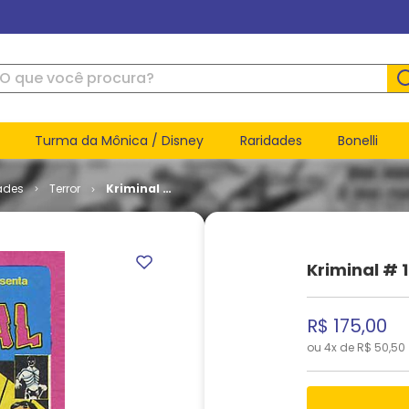
ue você procura?
Turma da Mônica / Disney
Raridades
Bonelli
ades
Terror
Kriminal #
1
Kriminal # 1
R$
175
,
00
ou
4
x de
R$
50
,
50