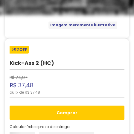
Imagem meramente ilustrativa
50%
OFF
Kick-Ass 2 (HC)
R$
74
,
97
R$
37
,
48
ou
1
x de
R$
37
,
48
comprar
Calcular frete e prazo de entrega