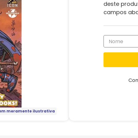
deste produ
campos aba
Com
m meramente ilustrativa