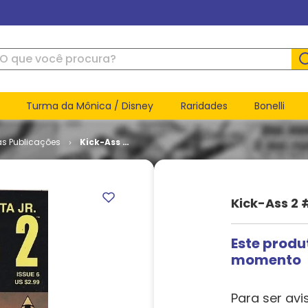
ue você procura?
Turma da Mônica / Disney
Raridades
Bonelli
as Publicações
Kick-Ass 2
# 6
Kick-Ass 2 
Este produ
momento
Para ser avi