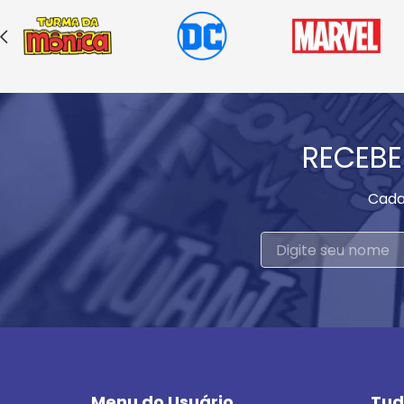
RECEBE
Cada
Menu do Usuário
Tud