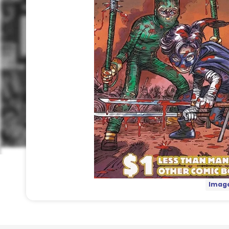
Image