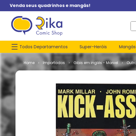
Venda seus quadrinhos e mangás!
O q
Todos Departamentos
Super-Heróis
Mangás
Importados
Gibis em inglês - Marvel
Outr