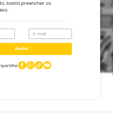
to, basta preencher os
ixo:
Enviar
partilhe: