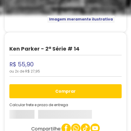
Imagem meramente ilustrativa
Ken Parker - 2ª Série # 14
R$
55
,
90
ou
2
x de
R$
27
,
95
comprar
Calcular frete e prazo de entrega
Compartilhe: