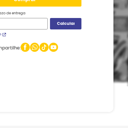
razo de entrega
P
partilhe: