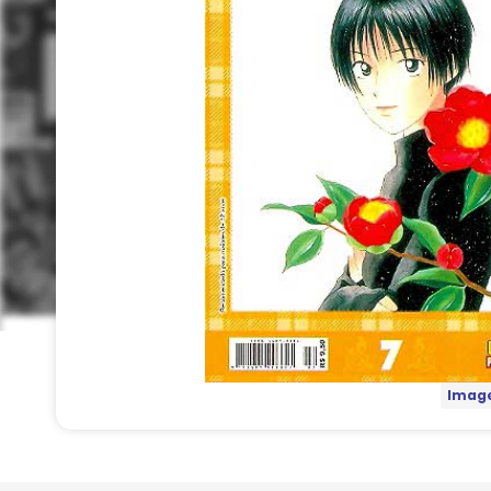
Image