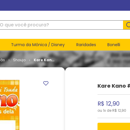
ue você procura?
Turma da Mônica / Disney
Raridades
Bonelli
ás
Shoujo
Kare Kano
# 07
Kare Kano 
R$
12
,
90
ou
1
x de
R$
12
,
90