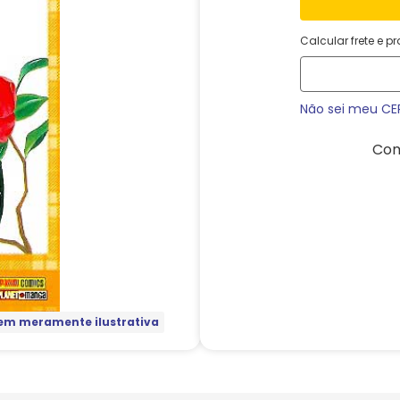
Calcular frete e p
Não sei meu CE
Com
m meramente ilustrativa