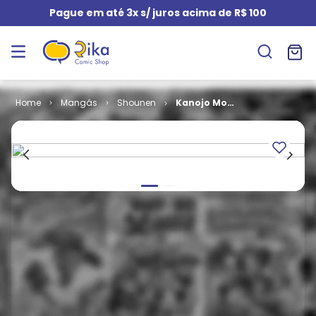
Pague em até 3x s/ juros acima de R$ 100
Mangás
Shounen
Kanojo Mo
Kanojo -
Confissões e
Namoradas #
15