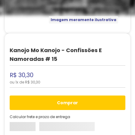
Imagem meramente ilustrativa
Kanojo Mo Kanojo - Confissões E
Namoradas # 15
R$
30
,
30
ou
1
x de
R$
30
,
30
comprar
Calcular frete e prazo de entrega