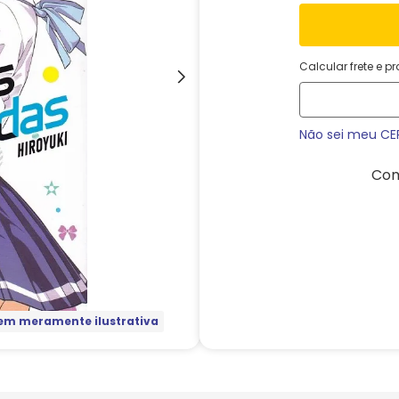
Calcular frete e p
Não sei meu CE
Com
m meramente ilustrativa