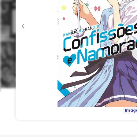
Image