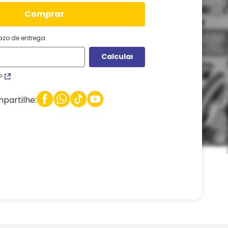
comprar
razo de entrega
P
partilhe: