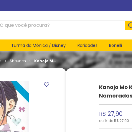
ue você procura?
Turma da Mônica / Disney
Raridades
Bonelli
s
Shounen
Kanojo Mo
Kanojo -
Confissões
e
Namoradas
Kanojo Mo K
# 02
Namoradas
R$
27
,
90
ou
1
x de
R$
27
,
90