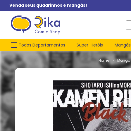
Venda seus quadrinhos e mangás!
O q
Todos Departamentos
Super-Heróis
Mangás
Mangá