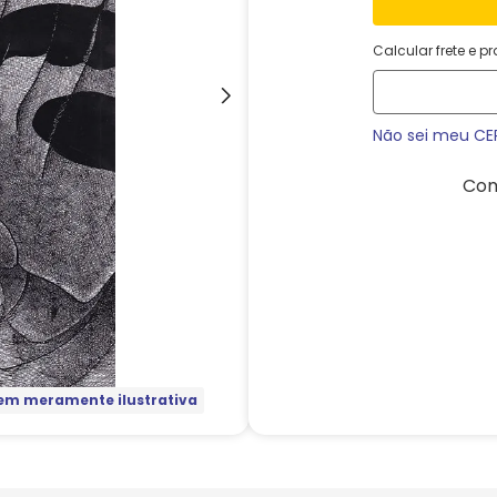
Calcular frete e p
Não sei meu CE
Com
m meramente ilustrativa