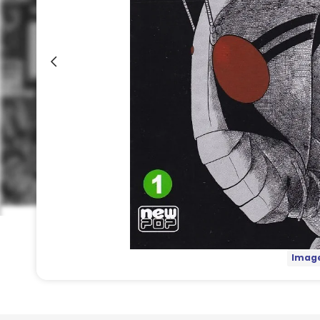
Image