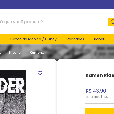
ue você procura?
Turma da Mônica / Disney
Raridades
Bonelli
s
Shounen
Kamen
Rider Black
# 1
Kamen Rider
R$
43
,
90
ou
1
x de
R$
43
,
90