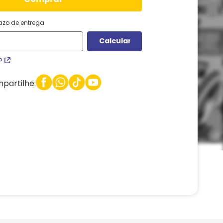
razo de entrega
P
partilhe: