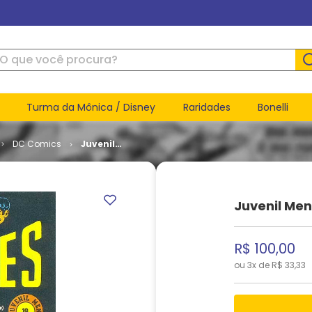
ue você procura?
Turma da Mônica / Disney
Raridades
Bonelli
DC Comics
Juvenil
Mensal -
2ª Série -
Os Falcões
# 19
Juvenil Mens
R$
100
,
00
ou
3
x de
R$
33
,
33