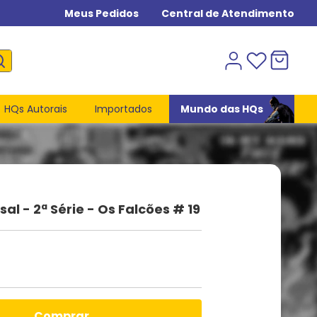
Meus Pedidos
Central de Atendimento
HQs Autorais
Importados
Mundo das HQs
al - 2ª Série - Os Falcões # 19
comprar