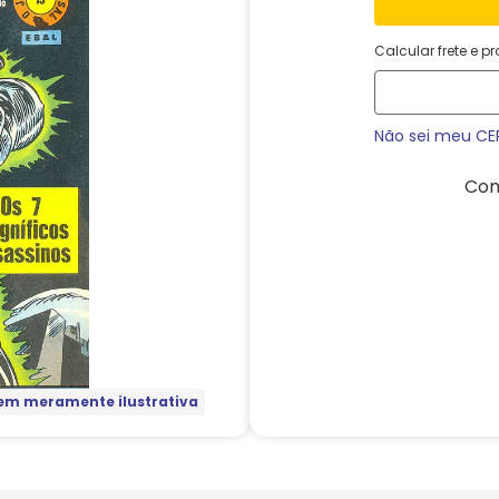
Calcular frete e p
Não sei meu CE
Com
m meramente ilustrativa