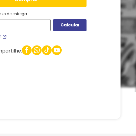
razo de entrega
P
partilhe: