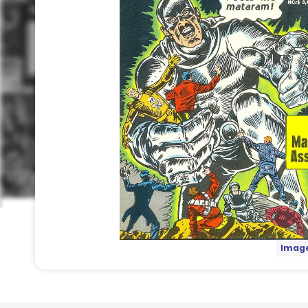
Image