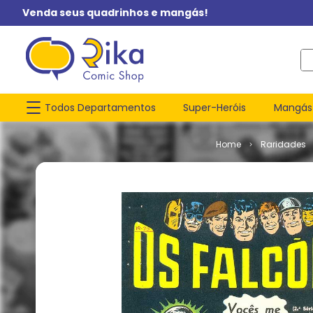
Venda seus quadrinhos e mangás!
O q
Todos Departamentos
Super-Heróis
Mangás
Raridades