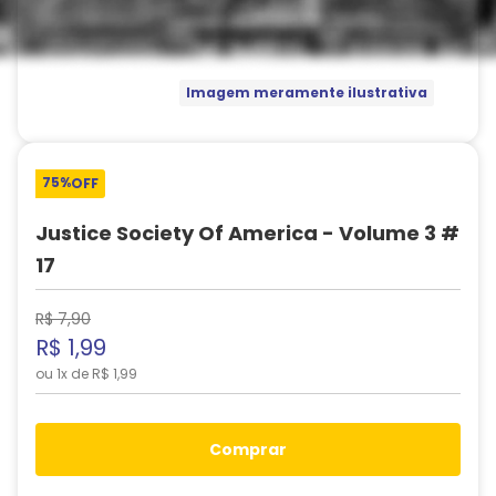
Imagem meramente ilustrativa
75%
OFF
Justice Society Of America - Volume 3 #
17
R$
7
,
90
R$
1
,
99
ou
1
x de
R$
1
,
99
comprar