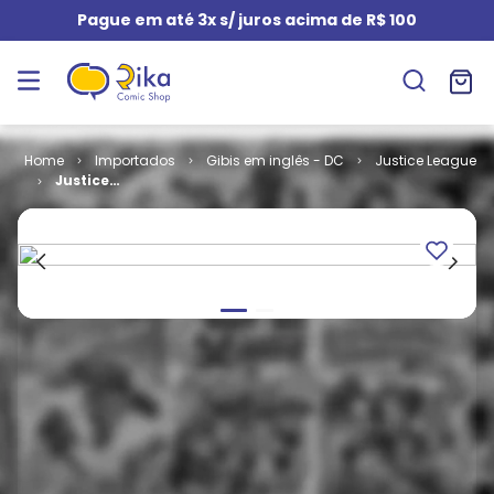
Pague em até 3x s/ juros acima de R$ 100
Importados
Gibis em inglês - DC
Justice League
Justice
League
Unlimited #
42