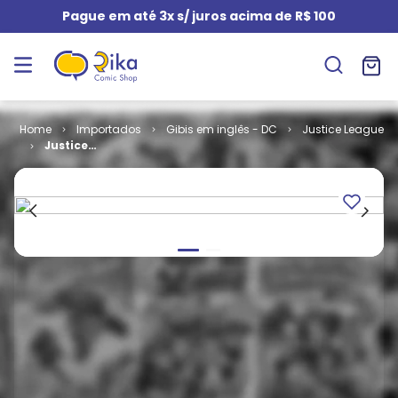
Pague em até 3x s/ juros acima de R$ 100
Importados
Gibis em inglês - DC
Justice League
Justice
League
Unlimited #
30