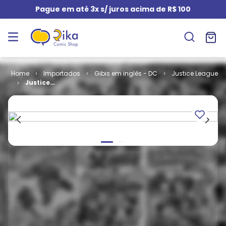
Pague em até 3x s/ juros acima de R$ 100
Importados
Gibis em inglês - DC
Justice League
Justice
League
Unlimited #
09