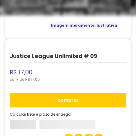
Imagem meramente ilustrativa
Justice League Unlimited # 09
R$
17
,
00
ou
1
x de
R$
17
,
00
comprar
Calcular frete e prazo de entrega